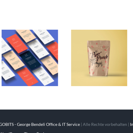
GOBITS - George Bendeli Office & IT Service
| Alle Rechte vorbehalten |
I