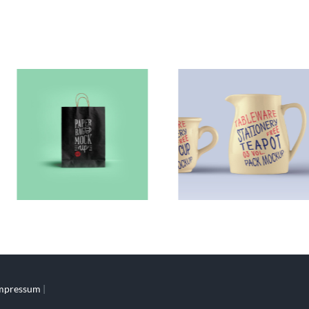
mpressum
|