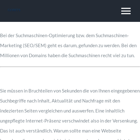
Zum
To
Inhalt
springen
Na
Home
Bei der Suchmaschinen-Optimierung bzw. dem Suchmaschinen-
Marketing (SEO/SEM) geht es darum, gefunden zu werden. Bei den
Millionen von Domains haben die Suchmaschinen recht viel zu tun.
About
Work
Sie müssen in Bruchteilen von Sekunden die von Ihnen eingegebenen
Suchbegriffe nach Inhalt, Aktualität und Nachfrage mit den
Experience
indezierten Seiten vergleichen und auswerfen. Eine inhaltlich
ungepflegte Internet-Präsenz verschwindet also in der Versenkung.
Skill
Das ist auch verständlich. Warum sollte man eine Webseite