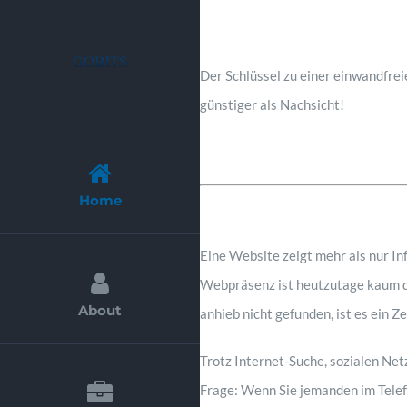
Zum
Inhalt
springen
Der Schlüssel zu einer einwandfrei
günstiger als Nachsicht!
Home
Eine Website zeigt mehr als nur I
Webpräsenz ist heutzutage kaum de
About
anhieb nicht gefunden, ist es ein Z
Trotz Internet-Suche, sozialen Ne
Frage: Wenn Sie jemanden im Telef