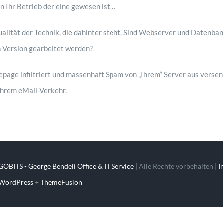
n Ihr Betrieb der eine gewesen ist…
tualität der Technik, die dahinter steht. Sind Webserver und Datenb
n Version gearbeitet werden?
epage infiltriert und massenhaft Spam von „Ihrem“ Server aus versen
hrem eMail-Verkehr.
GOBITS - George Bendeli Office & IT Service
| Alle Rechte vorbehalten |
I
WordPress
+
ThemeFusion