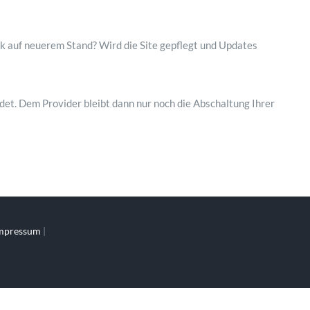
ank auf neuerem Stand? Wird die Site gepflegt und Updates
det. Dem Provider bleibt dann nur noch die Abschaltung Ihrer
mpressum
|